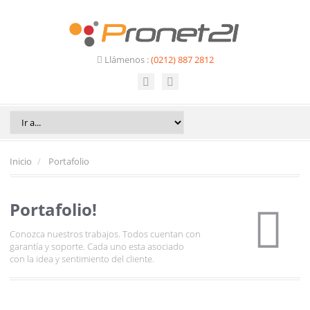
Llámenos :
(0212) 887 2812
Inicio
Portafolio
Portafolio!
Conozca nuestros trabajos. Todos cuentan con
garantía y soporte. Cada uno esta asociado
con la idea y sentimiento del cliente.