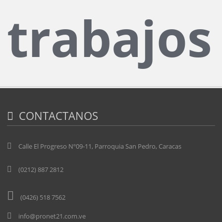
trabajos
CONTACTANOS
Calle El Progreso Nº09-11, Parroquia San Pedro, Caracas
(0212) 887 2812
(0426) 518 7562
info@pronet21.com.ve